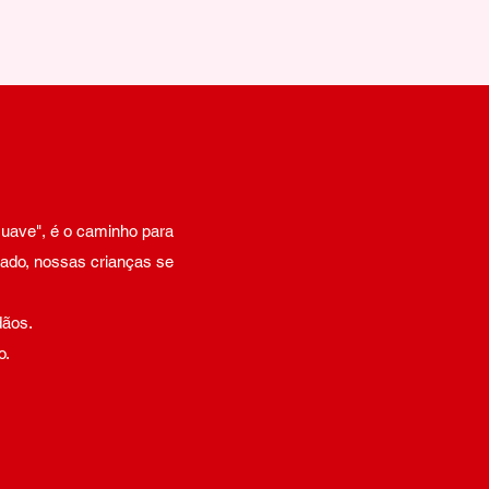
uave", é o caminho para
zado, nossas crianças se
dãos.
o.