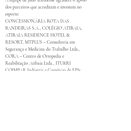
dos parceiros que acreditam e investem no 
esporte:
CONCESSIONÁRIA ROTA DAS 
BANDEIRAS S.A., COLÉGIO ATIBAIA, 
ATIBAIA RESIDENCE HOTEL & 
RESORT, MTPLUS – Consultoria em 
Segurança e Medicina do Trabalho Ltda., 
CORA – Centro de Ortopedia e 
Reabilitação Atibaia Ltda., ITURRI 
COIMPAR Indústria e Comércio de EPIs 
Ltda., FARO SÃO TOMÉ HOTEL Ltda., 
ELDORADO – Atibaia Eco Resort, HOTEL 
BOURBON de Foz do Iguaçu Ltda., 
ORTOCIA Clínicas Médicas e 
Odontológicas Ltda., MULTI ENERGIA – 
Instalações Elétricas Ltda. – ME, 
UNIMAGEM – Unidade de Diagnóstico por 
Imagem São Francisco de Assis Ltda., 