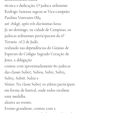
técnica e dedicação. O judoca atibaiense 
Rodrigo Santana sagrou-se Vice-campeão 
Paulista Veteranos (M4
até -81kg), após três duríssimas lutas.
Já no domingo, na cidade de Campinas, os 
judocas atibaienses participaram do 6º 
Torneio ACJ de Judô,
realizado nas dependências do Ginásio de 
Esportes do Colégio Sagrado Coração de 
Jesus, a delegação
contou com aproximadamente 80 judocas 
das classes Sub07, Sub09, Sub11, Sub13, 
Sub15, Sub18, Sub21 e
Sênior. Na classe Sub07 os atletas participam 
em forma de festival, onde todos recebem 
uma medalha
alusiva ao evento.
Evento grandioso, contou com a 