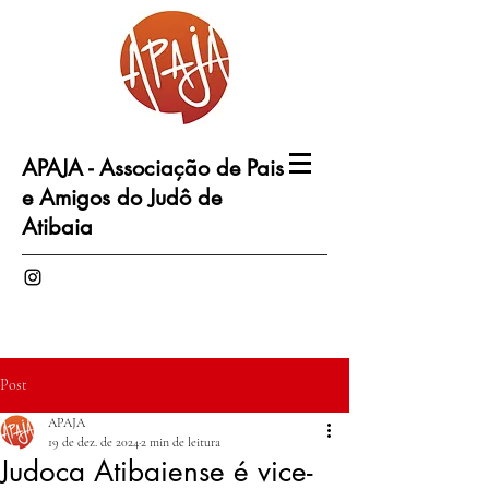
APAJA - Associação de Pais
e Amigos do Judô de
Atibaia
Post
APAJA
19 de dez. de 2024
2 min de leitura
Judoca Atibaiense é vice-