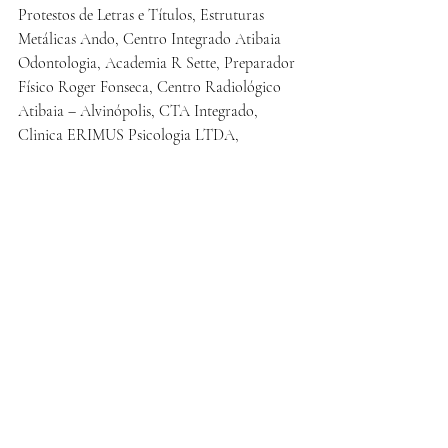
Protestos de Letras e Títulos, Estruturas 
Metálicas Ando, Centro Integrado Atibaia 
Odontologia, Academia R Sette, Preparador 
Físico Roger Fonseca, Centro Radiológico 
Atibaia – Alvinópolis, CTA Integrado, 
Clinica ERIMUS Psicologia LTDA, 
Imprensa de Atibaia e Boletim 
OSOTOGARI, que acreditam e apoiam o 
judô atibaiense.
Posts recentes
Ver tudo