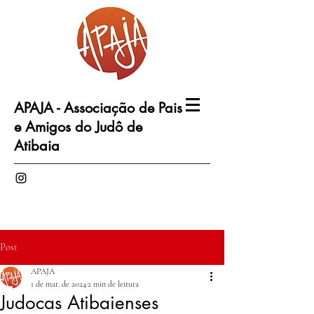
APAJA - Associação de Pais
e Amigos do Judô de
Atibaia
Post
APAJA
1 de mar. de 2024
2 min de leitura
Judocas Atibaienses