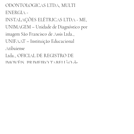
ODONTOLOGICAS LTDA, MULTI 
ENERGIA -
INSTALAÇÕES ELÉTRICAS LTDA - ME, 
UNIMAGEM – Unidade de Diagnóstico por
imagem São Francisco de Assis Ltda., 
UNIFAAT – Instituição Educacional 
Atibaiense
Ltda., OFICIAL DE REGISTRO DE 
IMOVÉIS, PRIMEIRO TABELIÃO de 
Notas e de Protesto
de Letras e Títulos da Comarca de Atibaia, 
SEGUNDO TABELIONATO de Notas e
Protestos de Letras e Títulos, Estruturas 
Metálicas Ando, Centro Integrado Atibaia
Odontologia, Academia R Sette, Preparador 
Físico Roger Fonseca, Centro Radiológico
Atibaia – Alvinópolis, CTA Integrado, 
Clinica ERIMUS Psicologia LTDA, 