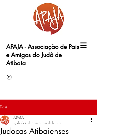
APAJA - Associação de Pais
e Amigos do Judô de
Atibaia
Post
APAJA
19 de dez. de 2024
2 min de leitura
Judocas Atibaienses