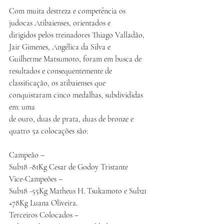
Com muita destreza e competência os 
judocas Atibaienses, orientados e
dirigidos pelos treinadores Thiago Valladão, 
Jair Gimenes, Angélica da Silva e
Guilherme Matsumoto, foram em busca de 
resultados e consequentemente de
classificação, os atibaienses que 
conquistaram cinco medalhas, subdivididas 
em: uma
de ouro, duas de prata, duas de bronze e 
quatro 5a colocações são:
Campeão –
Sub18 -81Kg Cesar de Godoy Tristante
Vice-Campeões –
Sub18 -55Kg Matheus H. Tsukamoto e Sub21 
+78Kg Luana Oliveira.
Terceiros Colocados –