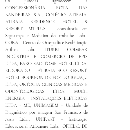
Os judocas agradecem a 
CONCESSIONÁRIA ROTA DAS 
BANDEIRAS S.A., COLÉGIO ATIBAIA, 
ATIBAIA RESIDENCE HOTEL & 
RESORT, MTPLUS – consultoria em 
Segurança e Medicina do trabalho Ltda., 
CORA – Centro de Ortopedia e Reabilitação 
Atibaia Ltda., ITURRI COIMPAR 
INDÚSTRIA E COMERCIO DE EPIS 
LTDA, FARO SAO TOME HOTEL LTDA, 
ELDORADO – ATIBAIA ECO RESORT, 
HOTEL BOURBON DE FOZ DO IGUAÇU 
LTDA, ORTOCIA CLINICAS MEDICAS E 
ODONTOLOGICAS LTDA, MULTI 
ENERGIA - INSTALAÇÕES ELÉTRICAS 
LTDA - ME, UNIMAGEM – Unidade de 
Diagnóstico por imagem São Francisco de 
Assis Ltda., UNIFAAT – Instituição 
Educacional Atibaiense Ltda., OFICIAL DE 