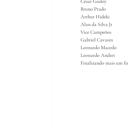
César Godoy
Bruno Prado
Arthur Hideki
Alan da Silva Jr
Vice Campeões:
Gabriel Cavasin
Leonardo Macedo
Leonardo Andrei
Finalizando mais um fin