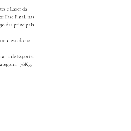
es e Lazer da 
 Fase Final, nas
50 das principais
ntar o estado no
aria de Esportes 
categoria +78Kg,