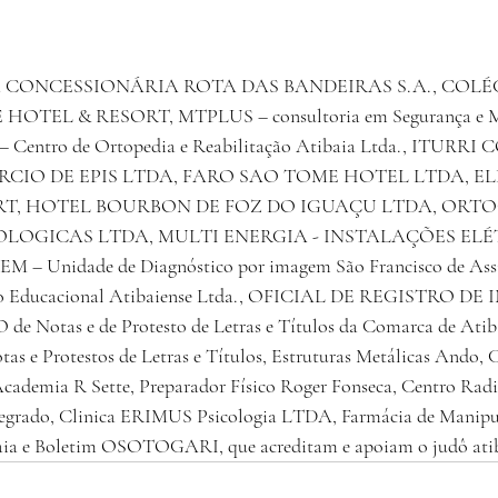
em a CONCESSIONÁRIA ROTA DAS BANDEIRAS S.A., COLÉ
OTEL & RESORT, MTPLUS – consultoria em Segurança e Me
– Centro de Ortopedia e Reabilitação Atibaia Ltda., ITURR
RCIO DE EPIS LTDA, FARO SAO TOME HOTEL LTDA, E
RT, HOTEL BOURBON DE FOZ DO IGUAÇU LTDA, ORTO
LOGICAS LTDA, MULTI ENERGIA - INSTALAÇÕES ELÉ
 Unidade de Diagnóstico por imagem São Francisco de Assis
o Educacional Atibaiense Ltda., OFICIAL DE REGISTRO DE 
 Notas e de Protesto de Letras e Títulos da Comarca de At
 Protestos de Letras e Títulos, Estruturas Metálicas Ando, C
cademia R Sette, Preparador Físico Roger Fonseca, Centro Radi
tegrado, Clinica ERIMUS Psicologia LTDA, Farmácia de Mani
aia e Boletim OSOTOGARI, que acreditam e apoiam o judô atib