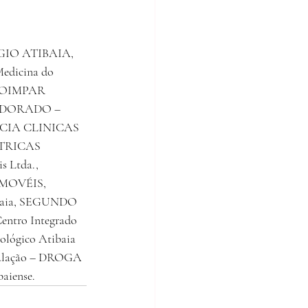
GIO ATIBAIA, 
dicina do 
I COIMPAR 
LDORADO – 
CIA CLINICAS 
TRICAS
 Ltda., 
IMOVÉIS, 
ibaia, SEGUNDO 
entro Integrado 
ológico Atibaia 
pulação – DROGA 
aiense.