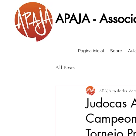
APAJA - Associ
Página inicial
Sobre
Aul
All Posts
APAJA
19 de dez. de 
Judocas A
Campeona
Torneio P