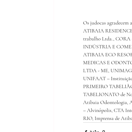
Os judocas agradec
ATIBAIA RESIDENCE H
trabalho Ltda., CORA 
INDÚSTRIA E COME
ATIBAIA ECO RESO
MEDICAS E ODONTO
LTDA - ME, UNIMAGEM –
UNIFAAT – Instituiçã
PRIMEIRO TABELIÃO de
TABELIONATO de Notas e
Atibaia Odontologia, A
– Alvinópolis, CTA In
RIO, Imprensa de Atib