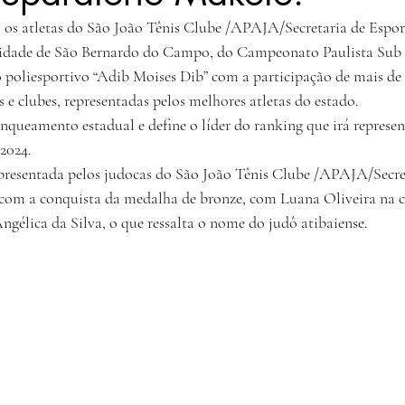
 os atletas do São João Tênis Clube /APAJA/Secretaria de Esport
idade de São Bernardo do Campo, do Campeonato Paulista Sub 21
 poliesportivo “Adib Moises Dib” com a participação de mais de 
 e clubes, representadas pelos melhores atletas do estado.
anqueamento estadual e define o líder do ranking que irá represe
2024.
presentada pelos judocas do São João Tênis Clube /APAJA/Secret
o com a conquista da medalha de bronze, com Luana Oliveira na 
ngélica da Silva, o que ressalta o nome do judô atibaiense.