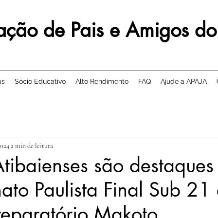
ação de Pais e Amigos do
as
Sócio Educativo
Alto Rendimento
FAQ
Ajude a APAJA
2024
2 min de leitura
tibaienses são destaques
to Paulista Final Sub 21 
reparatório Makoto.