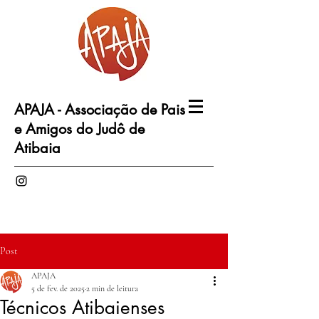
APAJA - Associação de Pais
e Amigos do Judô de
Atibaia
Post
APAJA
5 de fev. de 2025
2 min de leitura
Técnicos Atibaienses