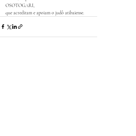
OSOTOGARI,
que acreditam e apoiam o judô atibaiense.
Posts recentes
Ver tudo